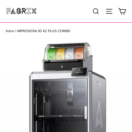
Ir
Ca
Buscar
Navega
directamente
al
contenido
Inicio
/
IMPRESORA 3D K2 PLUS COMBO