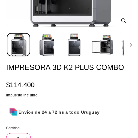
Cerrar
(esc)
IMPRESORA 3D K2 PLUS COMBO
Precio
$114.400
habitual
Impuesto incluido.
Envíos de 24 a 72 hs a todo Uruguay
Cantidad