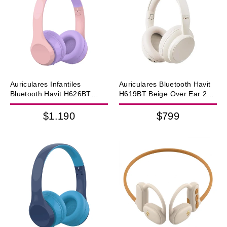
Auriculares Infantiles
Auriculares Bluetooth Havit
Bluetooth Havit H626BT
H619BT Beige Over Ear 20h
Rosa FM MicroSD IPX6
ENC USB-C
$1.190
$799