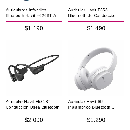
Auriculares Infantiles
Auricular Havit E553
Bluetooth Havit H626BT Azul
Bluetooth de Conducción
FM MicroSD IPX6
Ósea – Beige
$1.190
$1.490
Auricular Havit E531BT
Auricular Havit I62
Conducción Ósea Bluetooth
Inalámbrico Bluetooth
Blanco
$2.090
$1.290