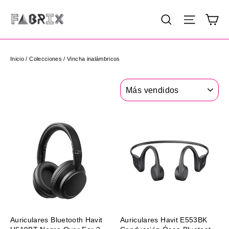
Ir
Ca
Buscar
Navega
directamente
al
contenido
Inicio
/
Colecciones
/
Vincha inalámbricos
Ordenar
Auriculares Bluetooth Havit
Auriculares Havit E553BK