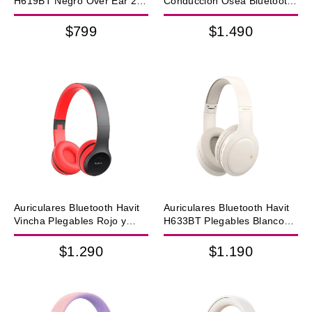
H619BT Negro Over Ear 20h
Conducción Ósea Bluetooth
ENC USB-C
IPX5
$799
$1.490
Auriculares Bluetooth Havit
Auriculares Bluetooth Havit
Vincha Plegables Rojo y
H633BT Plegables Blancos
Negro con FM
22H
$1.290
$1.190