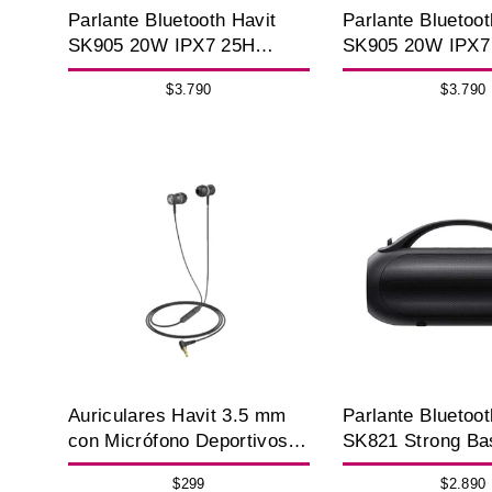
Parlante Bluetooth Havit
Parlante Bluetoot
SK905 20W IPX7 25H
SK905 20W IPX7
Portátil Beige
Portátil Negro
$3.790
$3.790
Auriculares Havit 3.5 mm
Parlante Bluetoot
con Micrófono Deportivos
SK821 Strong B
Livianos
IPX5
$299
$2.890