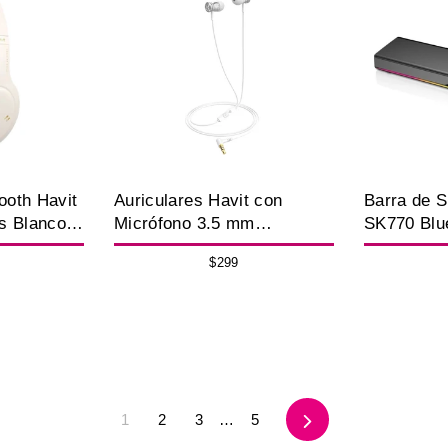
ooth Havit
Auriculares Havit con
Barra de S
s Blancos
Micrófono 3.5 mm
SK770 Blu
Deportivos Livianos
Portátil
$299
Siguiente
1
2
3
…
5