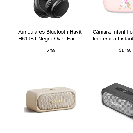
Auriculares Bluetooth Havit
Cámara Infantil 
H619BT Negro Over Ear
Impresora Instan
20h ENC USB-C
AM300 Full HD
$799
$1.490