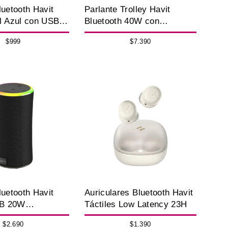
luetooth Havit
Parlante Trolley Havit
l Azul con USB,
Bluetooth 40W con
Micrófonos y Control
$999
$7.390
luetooth Havit
Auriculares Bluetooth Havit
B 20W
Táctiles Low Latency 23H
f IPX7
$2.690
$1.390