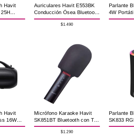
h Havit
Auriculares Havit E553BK
Parlante B
 25H
Conducción Ósea Bluetooth
4W Portáti
IPX5
TF y FM
$1.490
h Havit
Micrófono Karaoke Havit
Parlante B
ass 16W
SK851BT Bluetooth con TF
SK833 RG
Portátil
Waterproo
$1.290