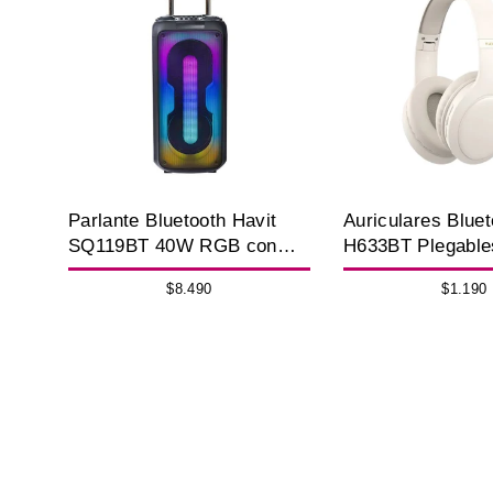
Parlante Bluetooth Havit
Auriculares Bluet
SQ119BT 40W RGB con
H633BT Plegable
Micrófono Inalámbrico
22H
$8.490
$1.190