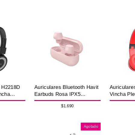
t H2218D
Auriculares Bluetooth Havit
Auriculare
ncha
Earbuds Rosa IPX5
Vincha Ple
 Negro
Táctiles 6H
Negro con
$1.690
Agotado