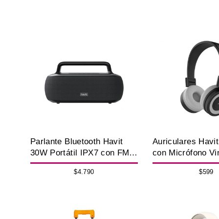
Parlante Bluetooth Havit
Auriculares Havi
30W Portátil IPX7 con FM y
con Micrófono Vi
USB
Cableado 3.5 mm
$4.790
$599