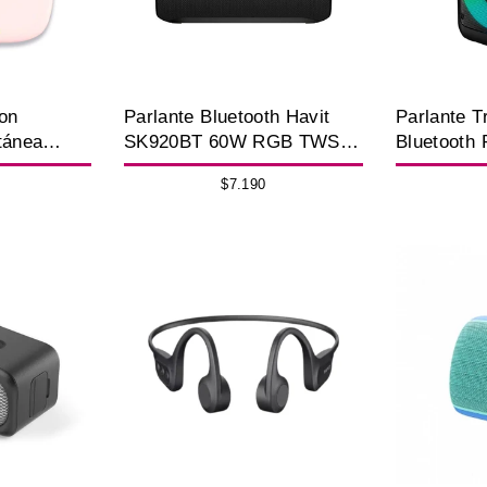
con
Parlante Bluetooth Havit
Parlante T
tánea
SK920BT 60W RGB TWS
Bluetooth 
Portátil
Micrófono
$7.190