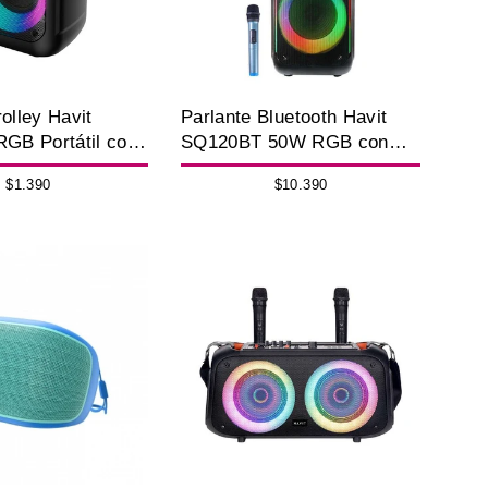
rolley Havit
Parlante Bluetooth Havit
RGB Portátil con
SQ120BT 50W RGB con
 8W
Micrófono
$1.390
$10.390