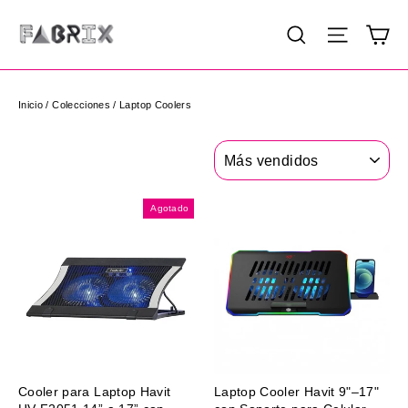
Ir
Ca
Buscar
Navega
directamente
al
contenido
Inicio
/
Colecciones
/
Laptop Coolers
Ordenar
Agotado
Cooler para Laptop Havit
Laptop Cooler Havit 9"–17"