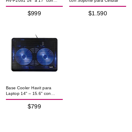
HV-F2051 14” a 17” con
con Soporte para Celular
Iluminación y Altura
Regulable
$999
$1.590
Base Cooler Havit para
Laptop 14" – 15.6" con
Iluminación
$799