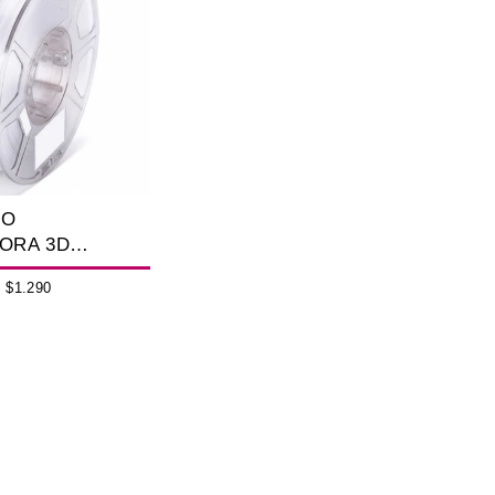
TO
ORA 3D
BONATO 1.75MM
$1.290
NSPARENTE