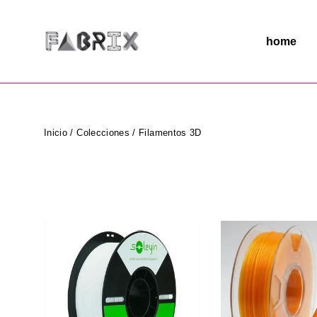
Ir
directamente
al
home
contenido
Inicio
/
Colecciones
/
Filamentos 3D