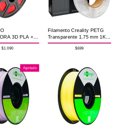
TO
Filamento Creality PETG
ORA 3D PLA +
Transparente 1.75 mm 1Kg
M / 1 KG RED
Refill Sin Carretel para
$1.090
$699
Impresora 3D
Agotado