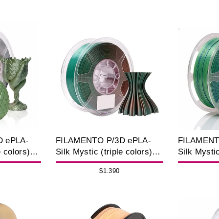
D ePLA-
FILAMENTO P/3D ePLA-
FILAMENT
e colors)
Silk Mystic (triple colors)
Silk Mystic
ack1.75MM
Copper Purple
Blue Oran
$1.390
Green1.75MM 1K
1K