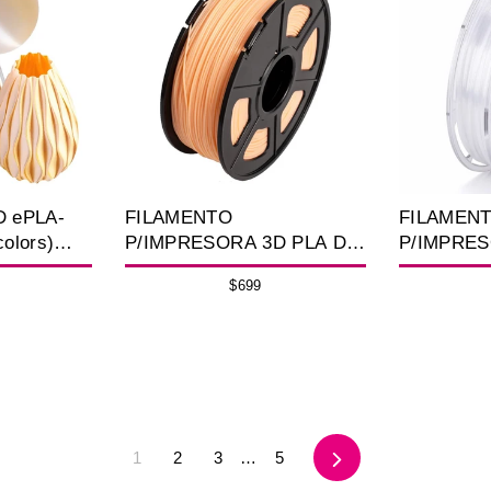
D ePLA-
FILAMENTO
FILAMEN
colors)
P/IMPRESORA 3D PLA DE
P/IMPRES
5MM 1K
1.75 MM / 1 KG SKIN
POLICAR
$699
1GK TRA
Siguiente
1
2
3
…
5