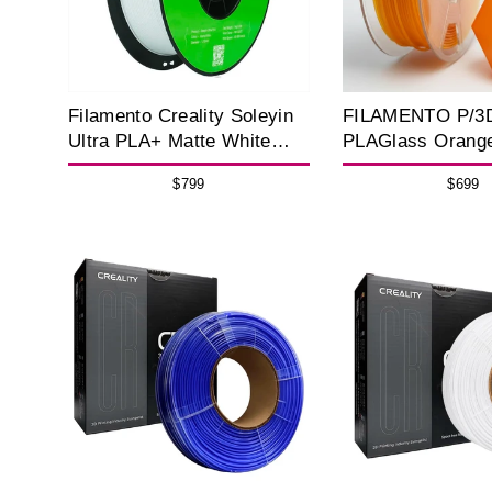
Filamento Creality Soleyin
FILAMENTO P/3
Ultra PLA+ Matte White
PLAGlass Orang
1.75 mm 1Kg para
1K
$799
$699
Impresora 3D