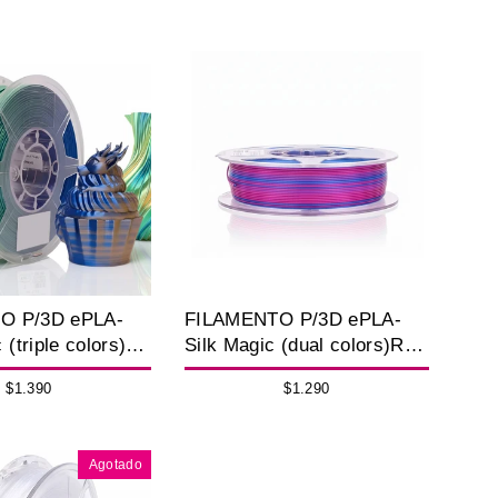
O P/3D ePLA-
FILAMENTO P/3D ePLA-
 (triple colors)
Silk Magic (dual colors)Red
ge Green1.75MM
Bule1.75MM 1K
$1.390
$1.290
Agotado