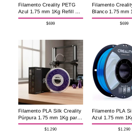
Filamento Creality PETG
Filamento Creali
Azul 1.75 mm 1Kg Refill Sin
Blanco 1.75 mm 1
Carretel para Impresora 3D
Sin Carretel par
$699
$699
3D
Filamento PLA Silk Creality
Filamento PLA Sil
Púrpura 1.75 mm 1Kg para
Azul 1.75 mm 1K
Impresora 3D
Impresora 3D
$1.290
$1.290