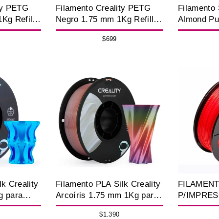
ty PETG
Filamento Creality PETG
Filamento
Kg Refill
Negro 1.75 mm 1Kg Refill
Almond Pu
a Impresora
Sin Carretel para Impresora
1Kg para 
$699
3D
k Creality
Filamento PLA Silk Creality
FILAMEN
g para
Arcoíris 1.75 mm 1Kg para
P/IMPRES
Impresora 3D
1.75 MM 
$1.390