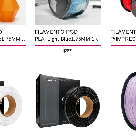
D
FILAMENTO P/3D
FILAMEN
e1.75MM
PLA+Light Blue1.75MM 1K
P/IMPRES
DE 2.85 M
$699