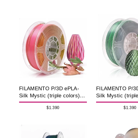
FILAMENTO P/3D ePLA-
FILAMENTO P/3
Silk Mystic (triple colors)
Silk Mystic (tripl
Gold Red Green1.75MM 1K
Gold, Green, Bl
$1.390
$1.390
1K