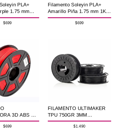
 Soleyin PLA+
Filamento Soleyin PLA+
rple 1.75 mm
Amarillo Piña 1.75 mm 1Kg
Impresora 3D
para Impresora 3D
$699
$699
TO
FILAMENTO ULTIMAKER
ORA 3D ABS DE
TPU 750GR 3MM
/ 1KG RED
(THERMOPLASTIC
$699
$1.490
POLYESTER) BLACK