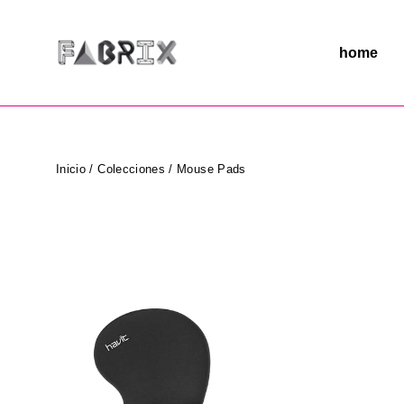
Ir
directamente
al
home
contenido
Inicio
/
Colecciones
/
Mouse Pads