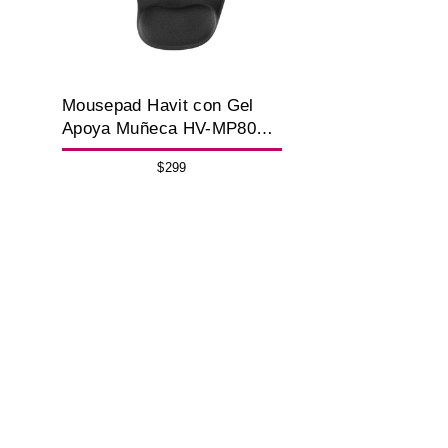
Mousepad Havit con Gel
Apoya Muñeca HV-MP802 –
Alfombrilla Ergonómica
$299
para Mouse