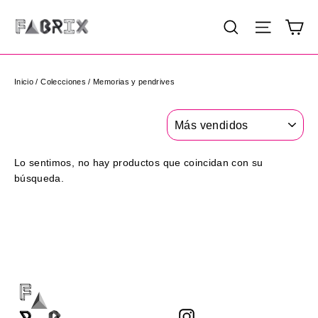
Ir
Ca
Buscar
Navega
directamente
al
contenido
Inicio
/
Colecciones
/
Memorias y pendrives
Ordenar
Lo sentimos, no hay productos que coincidan con su
búsqueda.
Instagram