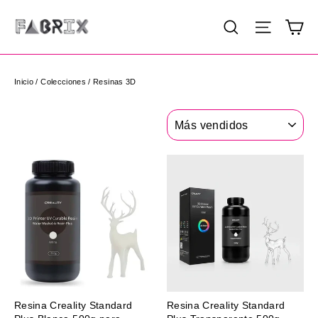
Ir
Ca
Buscar
Navega
directamente
al
contenido
Inicio
/
Colecciones
/
Resinas 3D
Ordenar
Resina Creality Standard
Resina Creality Standard