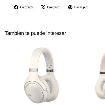
Compartir
Tuitear
Pinear
Compartir
Compartir
Hacer pin
en
en
en
Facebook
X
Pinterest
También te puede interesar