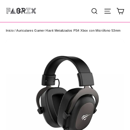
Ir
Ca
Buscar
Navega
directamente
al
contenido
Inicio
/
Auriculares Gamer Havit Metalizados PS4 Xbox con Micrófono 53mm