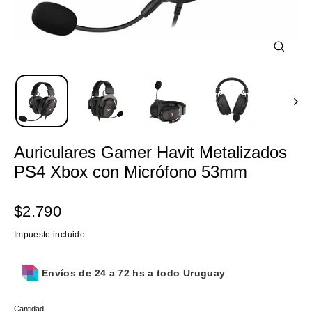
Cerrar
(esc)
Auriculares Gamer Havit Metalizados
PS4 Xbox con Micrófono 53mm
Precio
$2.790
habitual
Impuesto incluido.
Envíos de 24 a 72 hs a todo Uruguay
Cantidad