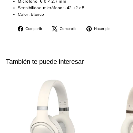
Micrófono: 6.0 × 2.7 mm
Sensibilidad micrófono: -42 ±2 dB
Color: blanco
Compartir
Tuitear
Pinear
Compartir
Compartir
Hacer pin
en
en
en
Facebook
X
Pinterest
También te puede interesar