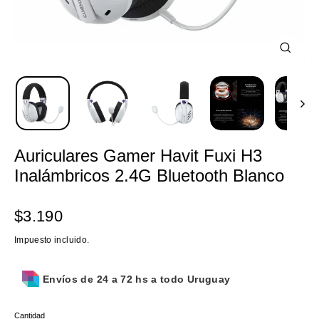
Cerrar
(esc)
Auriculares Gamer Havit Fuxi H3
Inalámbricos 2.4G Bluetooth Blanco
Precio
$3.190
habitual
Impuesto incluido.
Envíos de 24 a 72 hs a todo Uruguay
Cantidad