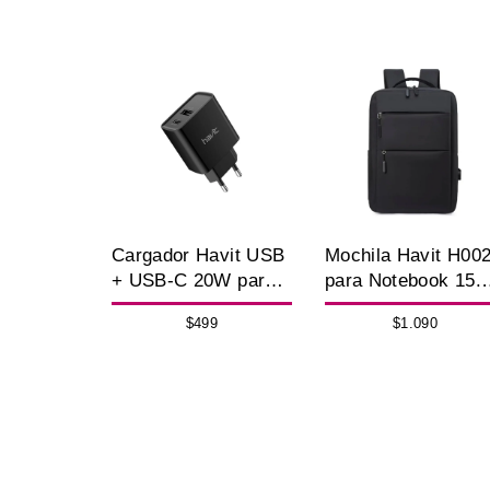
Cargador Havit USB
Mochila Havit H00
+ USB-C 20W para
para Notebook 15.6
Celular y
Impermeable con
$499
$1.090
Dispositivos – Carga
Puerto USB
Rápida 220V