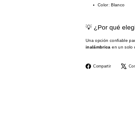
Color: Blanco
💡 ¿Por qué eleg
Una opción confiable p
inalámbrica
en un solo d
Compartir
Compartir
Com
en
Facebook