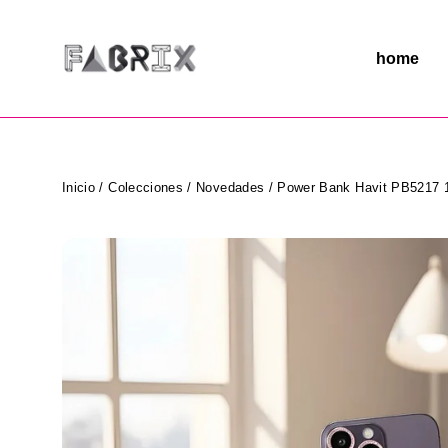
Ir
directamente
al
home
contenido
Inicio
/
Colecciones
/
Novedades
/
Power Bank Havit PB5217 