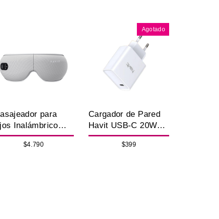
Agotado
asajeador para
Cargador de Pared
jos Inalámbrico
Havit USB-C 20W
on Calor y
Carga Rápida 220V
$4.790
$399
luetooth