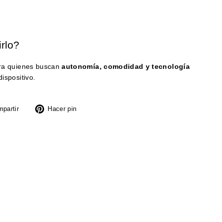
irlo?
ara quienes buscan
autonomía, comodidad y tecnología
ispositivo.
Tuitear
Pinear
partir
Hacer pin
en
en
X
Pinterest