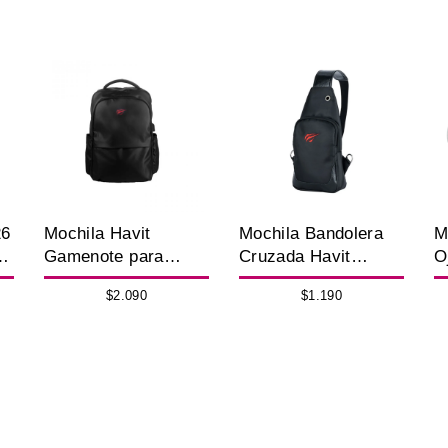
26
Mochila Havit
Mochila Bandolera
M
"
Gamenote para
Cruzada Havit
O
Notebook 15.6"
Gamenote Negra
c
$2.090
$1.190
Impermeable Negra
B