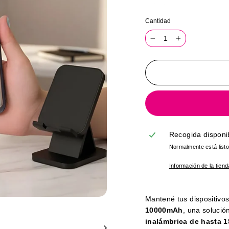
Cantidad
−
+
Recogida disponi
Normalmente está list
Información de la tiend
Mantené tus dispositivo
10000mAh
, una solución
inalámbrica de hasta 