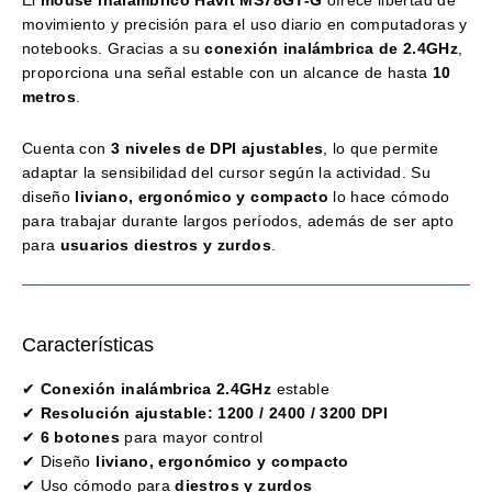
El
mouse inalámbrico Havit MS78GT-G
ofrece libertad de
movimiento y precisión para el uso diario en computadoras y
notebooks. Gracias a su
conexión inalámbrica de 2.4GHz
,
proporciona una señal estable con un alcance de hasta
10
metros
.
Cuenta con
3 niveles de DPI ajustables
, lo que permite
adaptar la sensibilidad del cursor según la actividad. Su
diseño
liviano, ergonómico y compacto
lo hace cómodo
para trabajar durante largos períodos, además de ser apto
para
usuarios diestros y zurdos
.
Características
✔
Conexión inalámbrica 2.4GHz
estable
✔
Resolución ajustable: 1200 / 2400 / 3200 DPI
✔
6 botones
para mayor control
✔ Diseño
liviano, ergonómico y compacto
✔ Uso cómodo para
diestros y zurdos