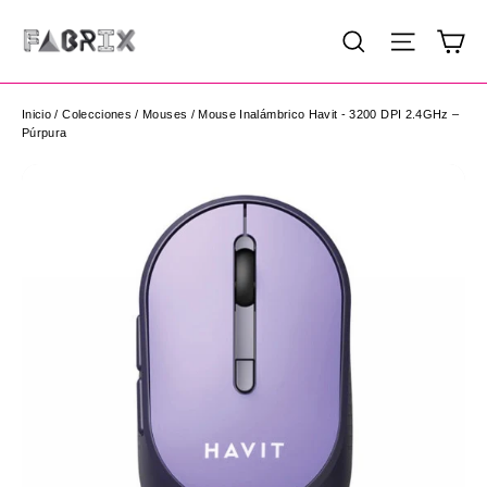
Ir
Ca
Buscar
Navega
directamente
al
contenido
Inicio
/
Colecciones
/
Mouses
/
Mouse Inalámbrico Havit - 3200 DPI 2.4GHz –
Púrpura