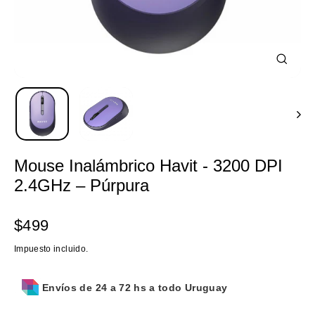
Cerrar
(esc)
Mouse Inalámbrico Havit - 3200 DPI
2.4GHz – Púrpura
Precio
$499
habitual
Impuesto incluido.
Envíos de 24 a 72 hs a todo Uruguay