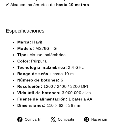
✔ Alcance inalámbrico de
hasta 10 metros
Especificaciones
Marca:
Havit
Modelo:
MS78GT-G
Tipo:
Mouse inalámbrico
Color:
Púrpura
Tecnología inalámbrica:
2.4 GHz
Rango de señal:
hasta 10 m
Número de botones:
6
Resolución:
1200 / 2400 / 3200 DPI
Vida útil de botones:
3.000.000 clics
Fuente de alimentación:
1 batería AA
Dimensiones:
110 × 62 × 36 mm
Compartir
Tuitear
Pinear
Compartir
Compartir
Hacer pin
en
en
en