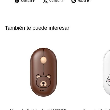
Compartir
Tuitear
Pinear
Compartir
Compartir
Hacer pin
en
en
en
Facebook
X
Pinterest
También te puede interesar