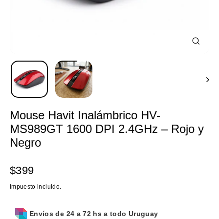
Cerrar
(esc)
Mouse Havit Inalámbrico HV-
MS989GT 1600 DPI 2.4GHz – Rojo y
Negro
Precio
$399
habitual
Impuesto incluido.
Envíos de 24 a 72 hs a todo Uruguay