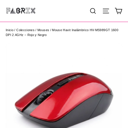
Ir
Ca
Buscar
Navega
directamente
al
contenido
Inicio
/
Colecciones
/
Mouses
/
Mouse Havit Inalámbrico HV-MS989GT 1600
DPI 2.4GHz – Rojo y Negro