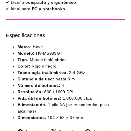
✔ Diseño
compacto y ergonómico
✔ Ideal para
PC y notebooks
Especificaciones
Marca:
Havit
Modelo:
HV-MS989GT
Tipo:
Mouse inalámbrico
Color:
Rojo y negro
Tecnología inalámbrica:
2.4 GHz
Distancia de uso:
hasta 8 m
Número de botones:
4
Resolución:
800 / 1600 DPI
Vida útil de botones:
1.000.000 clics
Alimentación:
1 pila AA (se recomiendan pilas
alcalinas)
Dimensiones:
104 × 58 × 37 mm