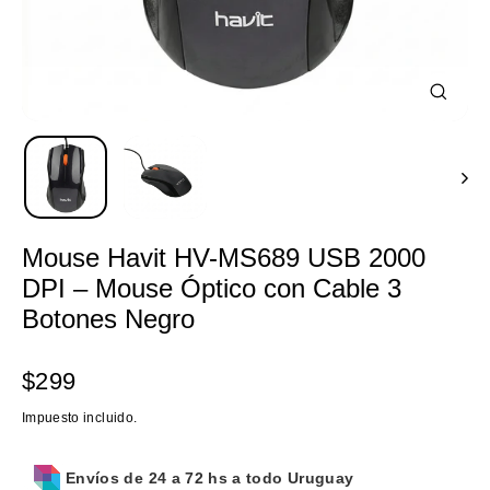
Cerrar
(esc)
Mouse Havit HV-MS689 USB 2000
DPI – Mouse Óptico con Cable 3
Botones Negro
Precio
$299
habitual
Impuesto incluido.
Envíos de 24 a 72 hs a todo Uruguay