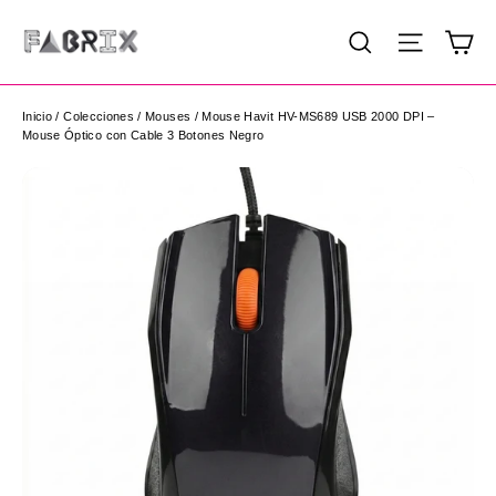
Ir
Ca
Buscar
Navega
directamente
al
contenido
Inicio
/
Colecciones
/
Mouses
/
Mouse Havit HV-MS689 USB 2000 DPI –
Mouse Óptico con Cable 3 Botones Negro